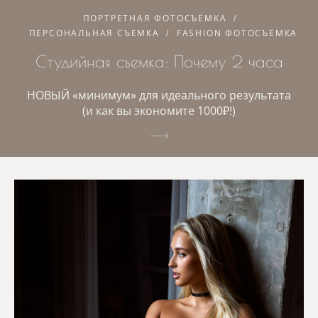
ПОРТРЕТНАЯ ФОТОСЪЁМКА
ПЕРСОНАЛЬНАЯ СЪЕМКА
FASHION ФОТОСЪЕМКА
Студийная съемка: Почему 2 часа
НОВЫЙ «минимум» для идеального результата
(и как вы экономите 1000₽!)