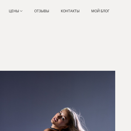
ЦЕНЫ
ОТЗЫВЫ
КОНТАКТЫ
МОЙ БЛОГ